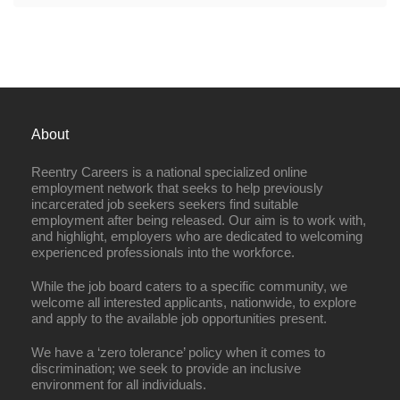
About
Reentry Careers is a national specialized online
employment network that seeks to help previously
incarcerated job seekers seekers find suitable
employment after being released. Our aim is to work with,
and highlight, employers who are dedicated to welcoming
experienced professionals into the workforce.
While the job board caters to a specific community, we
welcome all interested applicants, nationwide, to explore
and apply to the available job opportunities present.
We have a ‘zero tolerance’ policy when it comes to
discrimination; we seek to provide an inclusive
environment for all individuals.