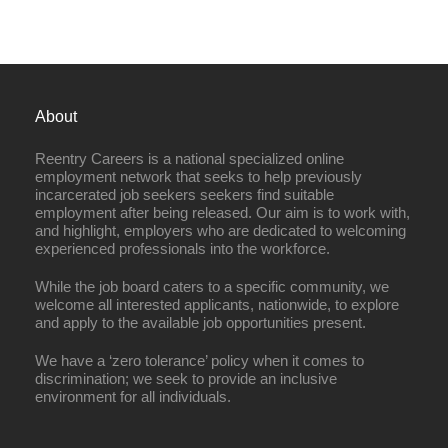
About
Reentry Careers is a national specialized online
employment network that seeks to help previously
incarcerated job seekers seekers find suitable
employment after being released. Our aim is to work with,
and highlight, employers who are dedicated to welcoming
experienced professionals into the workforce.
While the job board caters to a specific community, we
welcome all interested applicants, nationwide, to explore
and apply to the available job opportunities present.
We have a ‘zero tolerance’ policy when it comes to
discrimination; we seek to provide an inclusive
environment for all individuals.