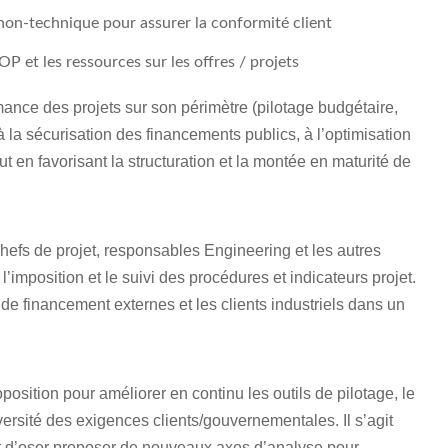
 non-technique pour assurer la conformité client
 et les ressources sur les offres / projets
rmance des projets sur son périmètre (pilotage budgétaire,
 à la sécurisation des financements publics, à l’optimisation
t en favorisant la structuration et la montée en maturité de
chefs de projet, responsables Engineering et les autres
l’imposition et le suivi des procédures et indicateurs projet.
de financement externes et les clients industriels dans un
oposition pour améliorer en continu les outils de pilotage, le
iversité des exigences clients/gouvernementales. Il s’agit
, et d’oser proposer de nouveaux axes d’analyse pour